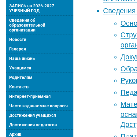
ЗАПИСЬ на 2026-2027
Сведения 
УЧЕБНЫЙ ГОД
Сведения об
Осно
образовательной
организации
Стру
Новости
орга
Галерея
Док
Наша жизнь
Обра
Учащимся
Родителям
Руко
Контакты
Педа
Интернет-приёмная
Мате
Часто задаваемые вопросы
осна
Достижения учащихся
Дост
Достижения педагогов
Архив
Плат