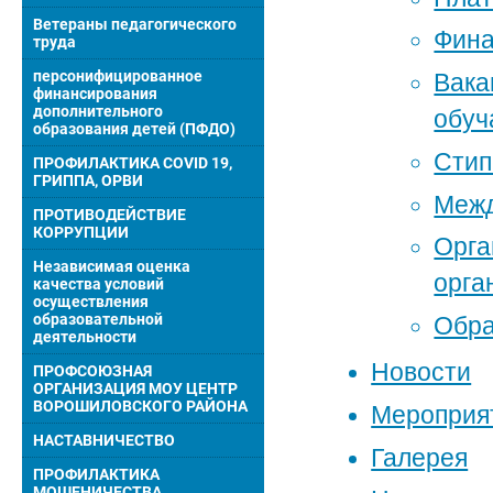
Ветераны педагогического
Фина
труда
персонифицированное
Вака
финансирования
дополнительного
обу
образования детей (ПФДО)
Стип
ПРОФИЛАКТИКА COVID 19,
ГРИППА, ОРВИ
Межд
ПРОТИВОДЕЙСТВИЕ
КОРРУПЦИИ
Орга
Независимая оценка
орга
качества условий
осуществления
образовательной
Обра
деятельности
Новости
ПРОФСОЮЗНАЯ
ОРГАНИЗАЦИЯ МОУ ЦЕНТР
ВОРОШИЛОВСКОГО РАЙОНА
Мероприя
НАСТАВНИЧЕСТВО
Галерея
ПРОФИЛАКТИКА
МОШЕНИЧЕСТВА