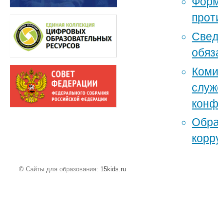
Форм
прот
Свед
обяз
Коми
служ
конф
Обра
корр
©
Сайты для образования
: 15kids.ru