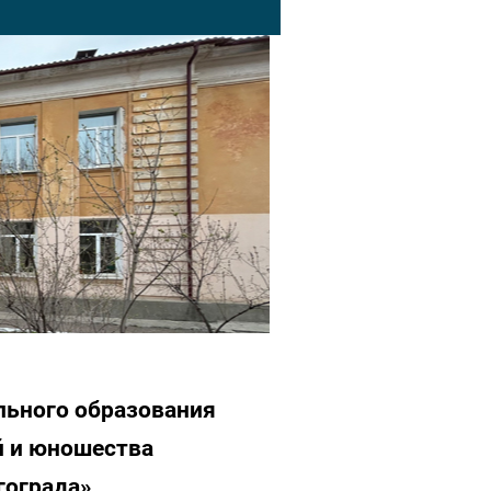
льного образования
й и юношества
гограда»