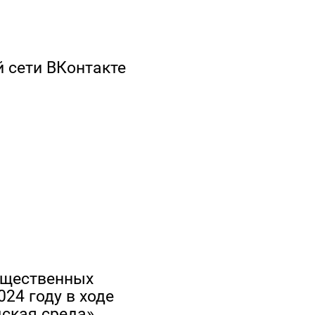
 сети ВКонтакте
бщественных
024 году в ходе
дская среда»