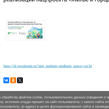
https://34.gorodsreda.ru/?utm_medium=site&utm_source=cur34
а обработку файлов cookie, пользовательских данных (сведения о м
а; источник откуда пришел на сайт пользователь; с какого сайта и
пользователь; ip-адрес) в целях функционирования сайта и проведе