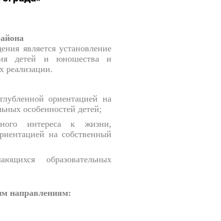
айона
ения является установление
ания детей и юношества и
х реализации.
углубленной ориентацией на
льных особенностей детей;
ьного интереса к жизни,
ориентацией на собственный
чающихся образовательных
им направлениям: