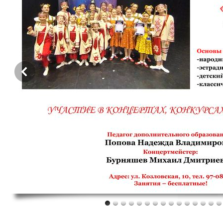
о
го
,